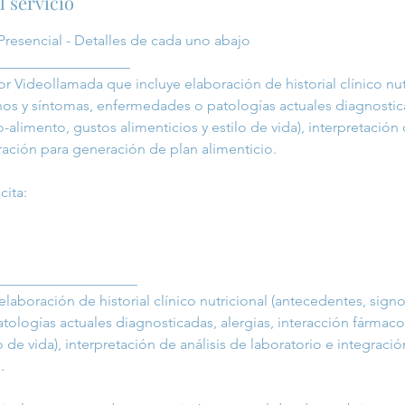
l servicio
Presencial - Detalles de cada uno abajo
__________________
r Videollamada que incluye elaboración de historial clínico nut
nos y síntomas, enfermedades o patologías actuales diagnostica
-alimento, gustos alimenticios y estilo de vida), interpretación 
ración para generación de plan alimenticio.
cita:
___________________
 elaboración de historial clínico nutricional (antecedentes, sign
ologías actuales diagnosticadas, alergias, interacción fármaco
lo de vida), interpretación de análisis de laboratorio e integrac
.