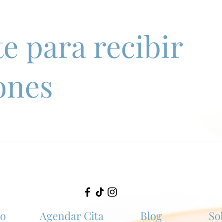
e para recibir
ones
io
Agendar Cita
Blog
So