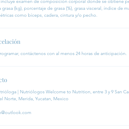
n incluye examen de composición corporal donde se obtiene pe
 grasa (kg), porcentaje de grasa (%), grasa visceral, índice de m
ricas como bíceps, cadera, cintura y/o pecho.
celación
programar, contáctenos con al menos 24 horas de anticipación.
cto
utrióloga | Nutriólogos Welcome to Nutrition, entre 3 y 9 San Ca
l Norte, Merida, Yucatan, Mexico
on@outlook.com