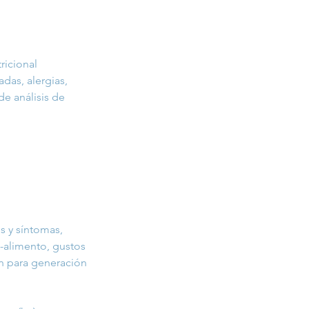
ricional
das, alergias,
de análisis de
os y síntomas,
-alimento, gustos
ión para generación