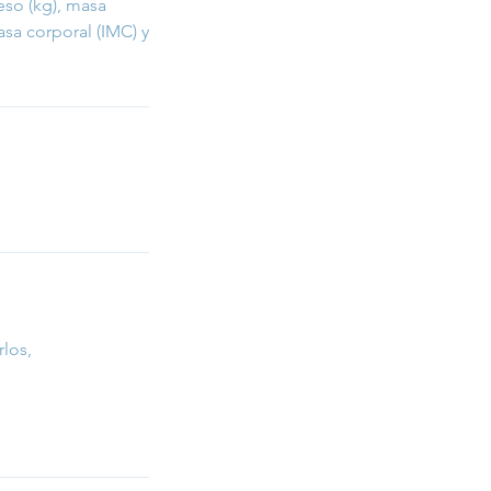
so (kg), masa
asa corporal (IMC) y
rlos,