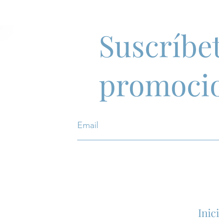
Suscríbet
promoci
Inic