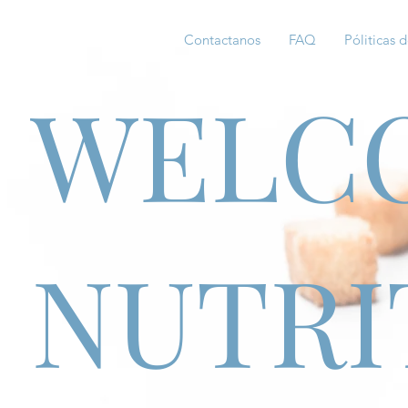
Contactanos
FAQ
Póliticas d
WELC
NUTRI