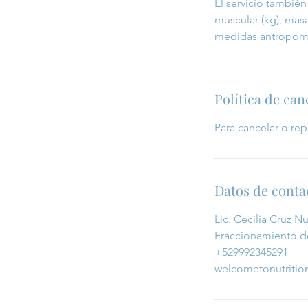
El servicio tambié
muscular (kg), masa
medidas antropomét
Política de can
Para cancelar o re
Datos de conta
Lic. Cecilia Cruz N
Fraccionamiento de
+529992345291
welcometonutriti