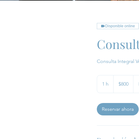
Disponible online
Consul
Consulta Integral V
800
pesos
1 h
1
$800
mexicanos
Reservar ahora