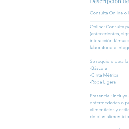
Descripción de
Consulta Online o 
_________________
Online: Consulta po
(antecedentes, sig
interacción fármaco
laboratorio e integ
Se requiere para la 
-Báscula
-Cinta Métrica
-Ropa Ligera
_________________
Presencial: Incluye
enfermedades o pat
alimenticios y esti
de plan alimenticio